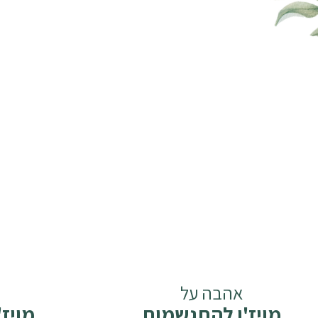
אהבה על
מויז'ן להתגשמות
מויז