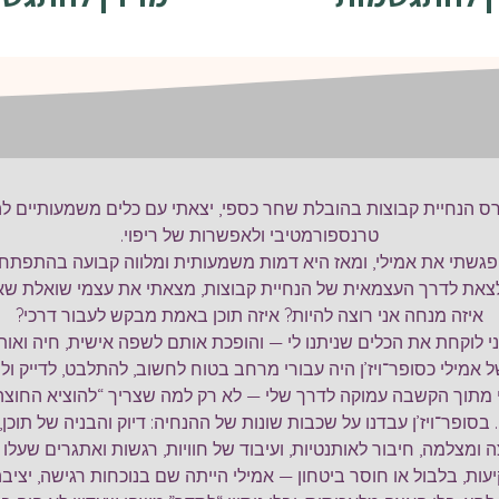
ס הנחיית קבוצות בהובלת שחר כספי, יצאתי עם כלים משמעותיים 
טרנספורמטיבי ולאפשרות של ריפוי.
גשתי את אמילי, ומאז היא דמות משמעותית ומלווה קבועה בהתפתחו
את לדרך העצמאית של הנחיית קבוצות, מצאתי את עצמי שואלת שאל
איזה מנחה אני רוצה להיות? איזה תוכן באמת מבקש לעבור דרכי?
ני לוקחת את הכלים שניתנו לי — והופכת אותם לשפה אישית, חיה ואות
של אמילי כסופר־ויז’ן היה עבורי מרחב בטוח לחשוב, להתלבט, לדייק ול
י מתוך הקשבה עמוקה לדרך שלי — לא רק למה שצריך “להוציא החוצה
.
בסופר־ויז’ן עבדנו על שכבות שונות של ההנחיה: דיוק והבניה של תוכן,
ה ומצלמה, חיבור לאותנטיות, ועיבוד של חוויות, רגשות ואתגרים שעל
ות, בלבול או חוסר ביטחון — אמילי הייתה שם בנוכחות רגישה, יציבה