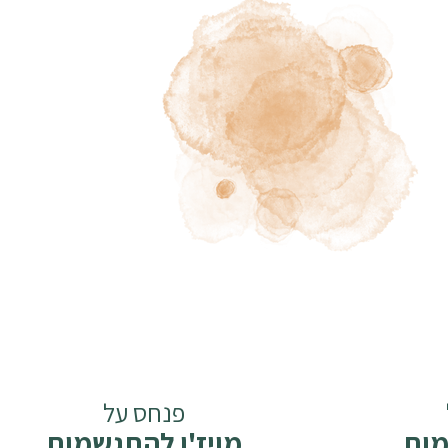
פנחס על
מות
מויז'ן להתגשמות